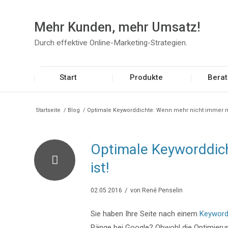
Mehr Kunden, mehr Umsatz!
Durch effektive Online-Marketing-Strategien.
Start
Produkte
Bera
Startseite
/
Blog
/
Optimale Keyworddichte: Wenn mehr nicht immer m
Optimale Keyworddic
ist!
/
02.05.2016
von
René Penselin
Sie haben Ihre Seite nach einem
Keyword
Ränge bei Google? Obwohl die Optimierun