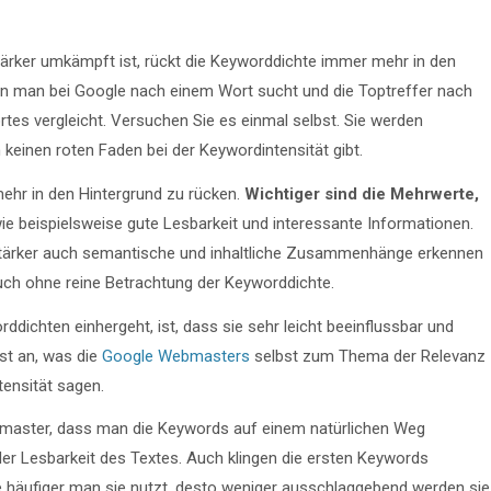
rker umkämpft ist, rückt die Keyworddichte immer mehr in den
nn man bei Google nach einem Wort sucht und die Toptreffer nach
tes vergleicht. Versuchen Sie es einmal selbst. Sie werden
n keinen roten Faden bei der Keywordintensität gibt.
ehr in den Hintergrund zu rücken.
Wichtiger sind die Mehrwerte,
wie beispielsweise gute Lesbarkeit und interessante Informationen.
stärker auch semantische und inhaltliche Zusammenhänge erkennen
 auch ohne reine Betrachtung der Keyworddichte.
dichten einhergeht, ist, dass sie sehr leicht beeinflussbar und
bst an, was die
Google Webmasters
selbst zum Thema der Relevanz
tensität sagen.
aster, dass man die Keywords auf einem natürlichen Weg
 der Lesbarkeit des Textes. Auch klingen die ersten Keywords
je häufiger man sie nutzt, desto weniger ausschlaggebend werden sie