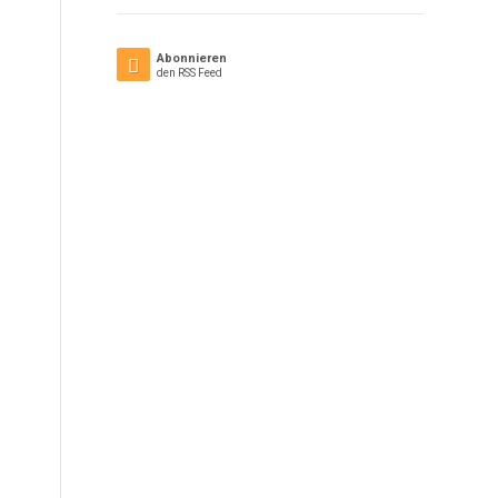
Abonnieren
den RSS Feed
s