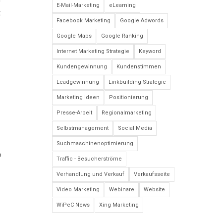
E-Mail-Marketing
eLearning
t
Facebook Marketing
Google Adwords
Google Maps
Google Ranking
Internet Marketing Strategie
Keyword
Kundengewinnung
Kundenstimmen
Leadgewinnung
Linkbuilding-Strategie
Marketing Ideen
Positionierung
Presse-Arbeit
Regionalmarketing
Selbstmanagement
Social Media
Suchmaschinenoptimierung
o
Traffic - Besucherströme
Verhandlung und Verkauf
Verkaufsseite
Video Marketing
Webinare
Website
WiPeC News
Xing Marketing