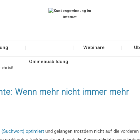
tung
Webinare
Üb
Onlineausbildung
ehr ist!
hte: Wenn mehr nicht immer mehr
 (Suchwort) optimiert
und gelangen trotzdem nicht auf die vorderen
g problemlos funktionierte und auch die Keyworddichte einen hohe