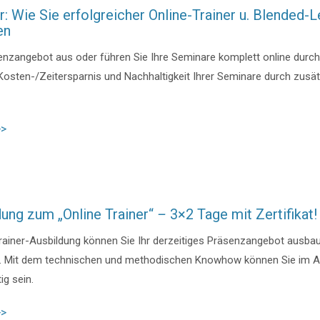
: Wie Sie erfolgreicher Online-Trainer u. Blended-L
en
enzangebot aus oder führen Sie Ihre Seminare komplett online durc
 Kosten-/Zeitersparnis und Nachhaltigkeit Ihrer Seminare durch zusät
>>
dung zum „Online Trainer“
–
3×2 Tage mit Zertifikat!
Trainer-Ausbildung können Sie Ihr derzeitiges Präsenzangebot ausba
n. Mit dem technischen und methodischen Knowhow können Sie im A
tig sein.
>>