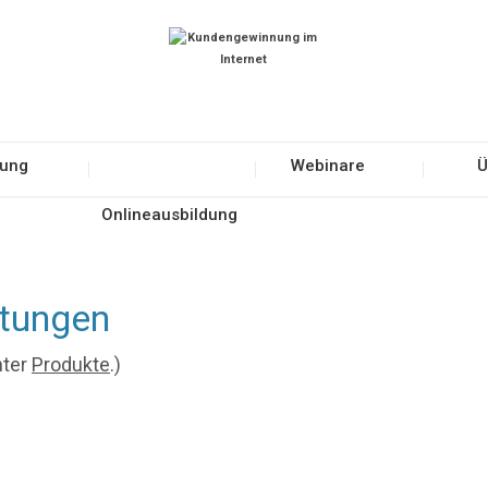
tung
Webinare
Ü
Onlineausbildung
ltungen
nter
Produkte
.)