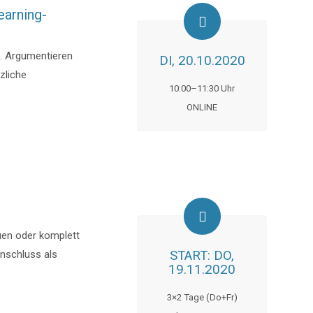
earning-
h. Argumentieren
DI, 20.10.2020
zliche
10:00–11:30 Uhr
ONLINE
uen oder komplett
nschluss als
START: DO,
19.11.2020
3×2 Tage (Do+Fr)