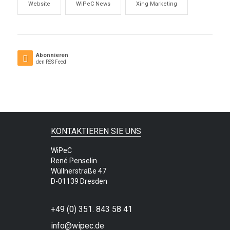
Website
WiPeC News
Xing Marketing
Abonnieren
den RSS Feed
KONTAKTIEREN SIE UNS
WiPeC
René Penselin
Wüllnerstraße 47
D-01139 Dresden
+49 (0) 351. 843 58 41
info@wipec.de