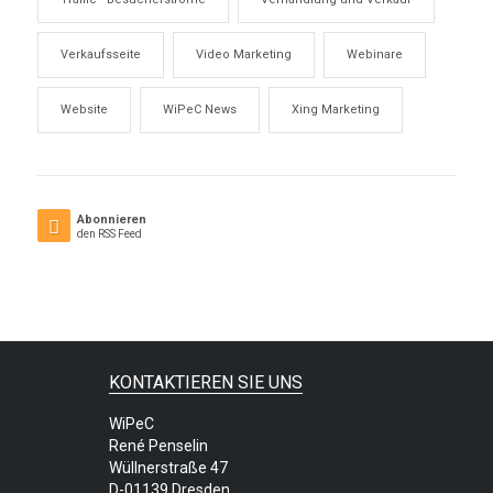
Verkaufsseite
Video Marketing
Webinare
Website
WiPeC News
Xing Marketing
Abonnieren
den RSS Feed
KONTAKTIEREN SIE UNS
WiPeC
René Penselin
Wüllnerstraße 47
D-01139 Dresden