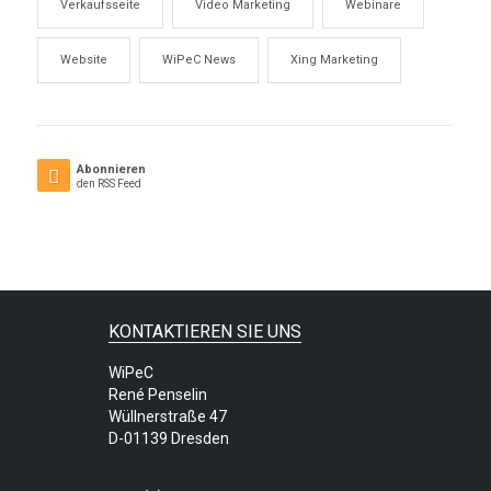
Verkaufsseite
Video Marketing
Webinare
Website
WiPeC News
Xing Marketing
Abonnieren
den RSS Feed
KONTAKTIEREN SIE UNS
WiPeC
René Penselin
Wüllnerstraße 47
D-01139 Dresden