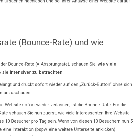
ten Ursachen nachlesen und bei Ihrer Analyse einer Website darauf
srate (Bounce-Rate) und wie
 der Bounce-Rate (= Absprungrate), schauen Sie,
wie viele
 sie intensiver zu betrachten
.
 gelangt und drückt sofort wieder auf den „Zurück-Button“ ohne sich
ite anzuschauen.
die Website sofort wieder verlassen, ist die Bounce-Rate. Für die
ate schauen Sie nun zuerst, wie viele Interessenten Ihre Website
ise 10 Besucher pro Tag sein. Wenn von diesen 10 Besuchern nun 5
 eine Interaktion (bspw. eine weitere Unterseite anklicken)