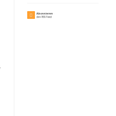
Abonnieren
den RSS Feed
r