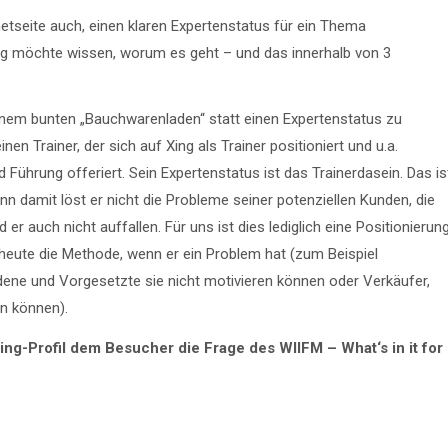
rnetseite auch, einen klaren Expertenstatus für ein Thema
ng möchte wissen, worum es geht – und das innerhalb von 3
einem bunten „Bauchwarenladen“ statt einen Expertenstatus zu
en Trainer, der sich auf Xing als Trainer positioniert und u.a.
ührung offeriert. Sein Expertenstatus ist das Trainerdasein. Das is
nn damit löst er nicht die Probleme seiner potenziellen Kunden, die
d er auch nicht auffallen. Für uns ist dies lediglich eine Positionierun
heute die Methode, wenn er ein Problem hat (zum Beispiel
dene und Vorgesetzte sie nicht motivieren können oder Verkäufer,
n können).
ing-Profil dem Besucher die Frage des WIIFM – What‘s in it for