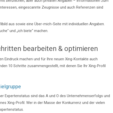
 mit beruflichen, aber auch privaten Angaben – Informationen zum
Interessen, eingescannte Zeugnisse und auch Referenzen sind
ilbild aus sowie eine Über-mich-Seite mit individuellen Angaben.
che“ und „ich biete“ machen.
Schritten bearbeiten & optimieren
en Eindruck machen und für Ihre neuen Xing-Kontakte auch
nden 10 Schritte zusammengestellt, mit denen Sie Ihr Xing-Profil
Zielgruppe
ener Expertenstatus sind das A und O des Unternehmenserfolgs und
nes Xing-Profil. Wer in der Masse der Konkurrenz und der vielen
Expertenstatus.