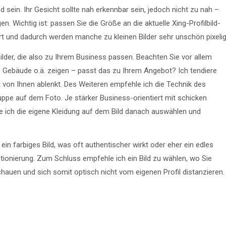
nd sein. Ihr Gesicht sollte nah erkennbar sein, jedoch nicht zu nah –
n. Wichtig ist: passen Sie die Größe an die aktuelle Xing-Profilbild-
rt und dadurch werden manche zu kleinen Bilder sehr unschön pixelig
lder, die also zu Ihrem Business passen. Beachten Sie vor allem
e Gebäude o.ä. zeigen – passt das zu Ihrem Angebot? Ich tendiere
t von Ihnen ablenkt. Des Weiteren empfehle ich die Technik des
gruppe auf dem Foto. Je stärker Business-orientiert mit schicken
rde ich die eigene Kleidung auf dem Bild danach auswählen und
in farbiges Bild, was oft authentischer wirkt oder eher ein edles
itionierung. Zum Schluss empfehle ich ein Bild zu wählen, wo Sie
chauen und sich somit optisch nicht vom eigenen Profil distanzieren.