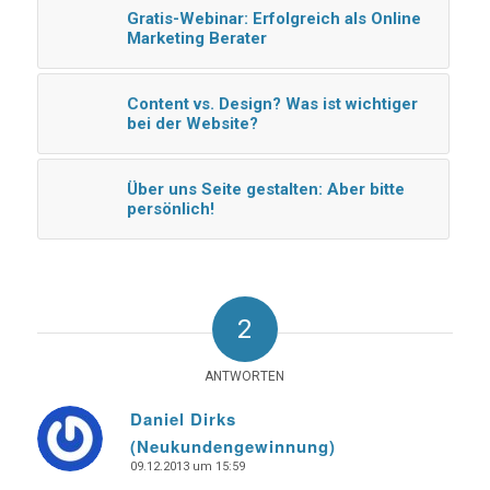
Gratis-Webinar: Erfolgreich als Online
Marketing Berater
Content vs. Design? Was ist wichtiger
bei der Website?
Über uns Seite gestalten: Aber bitte
persönlich!
2
ANTWORTEN
Daniel Dirks
(Neukundengewinnung)
says:
09.12.2013 um 15:59