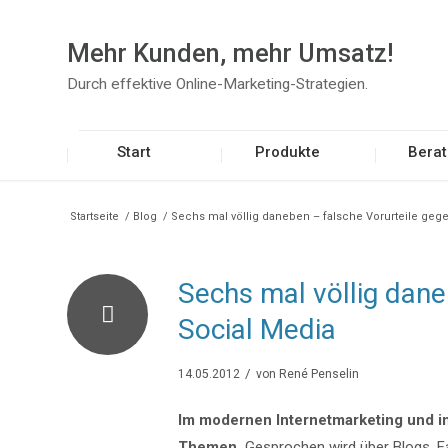
Mehr Kunden, mehr Umsatz!
Durch effektive Online-Marketing-Strategien.
Start
Produkte
Bera
Startseite
/
Blog
/
Sechs mal völlig daneben – falsche Vorurteile gege
Sechs mal völlig dane
Social Media
/
14.05.2012
von
René Penselin
Im modernen Internetmarketing und in
Themen.
Gesprochen wird über Blogs, F