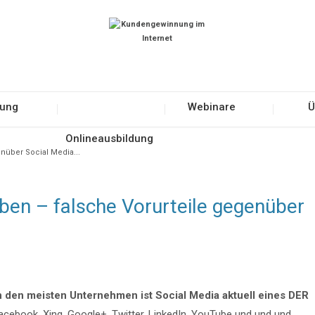
tung
Webinare
Ü
Onlineausbildung
nüber Social Media...
ben – falsche Vorurteile gegenüber
 den meisten Unternehmen ist Social Media aktuell eines DER
acebook, Xing, Google+, Twitter, LinkedIn, YouTube und und und…