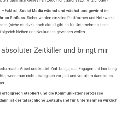
ubten, dass sich dieses Fahrzeug nicht durchsetzt. Witzig, oder?
– Fakt ist:
Social Media wächst und wächst und gewinnt im
r an Einfluss.
Sicher werden einzelne Plattformen und Netzwerke
en (siehe studivz), doch aktuell gibt es für Unternehmen keine
rfolgreich bleiben und Neukunden gewinnen wollen.
 absoluter Zeitkiller und bringt mir
edia macht Arbeit und kostet Zeit. Und ja, das Engagement hier bring
hts, wenn man nicht strategisch vorgeht und vor allem dann ist es
ser.
nd erfolgreich etabliert und die Kommunikationsprozesse
, dann ist der tatsächliche Zeitaufwand für Unternehmen wirklic