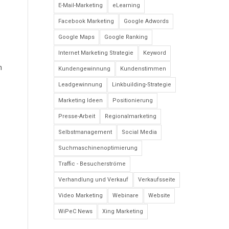
E-Mail-Marketing
eLearning
Facebook Marketing
Google Adwords
Google Maps
Google Ranking
Internet Marketing Strategie
Keyword
n
Kundengewinnung
Kundenstimmen
Leadgewinnung
Linkbuilding-Strategie
Marketing Ideen
Positionierung
Presse-Arbeit
Regionalmarketing
Selbstmanagement
Social Media
Suchmaschinenoptimierung
Traffic - Besucherströme
Verhandlung und Verkauf
Verkaufsseite
Video Marketing
Webinare
Website
WiPeC News
Xing Marketing