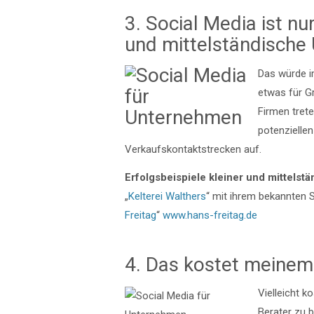
3. Social Media ist nu
und mittelständische 
Das würde i
etwas für Gr
Firmen tret
potenzielle
Verkaufskontaktstrecken auf.
Erfolgsbeispiele kleiner und mittels
„
Kelterei Walthers
“ mit ihrem bekannten 
Freitag
“
www.hans-freitag.de
4. Das kostet meinem
Vielleicht 
Berater zu b