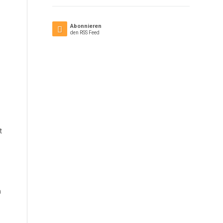
Abonnieren
den RSS Feed
t
h