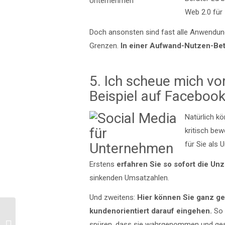
Web 2.0 für
Doch ansonsten sind fast alle Anwendungen
Grenzen.
In einer Aufwand-Nutzen-Bet
5. Ich scheue mich vo
Beispiel auf Facebook
Natürlich k
kritisch bew
für Sie als
Erstens
erfahren Sie so sofort die Un
sinkenden Umsatzahlen.
Und zweitens:
Hier können Sie ganz ge
kundenorientiert darauf eingehen.
So 
spüren, dass sie wahrgenommen und ge
Was sind Blogs?