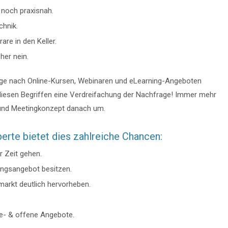
 noch praxisnah.
chnik.
re in den Keller.
her nein.
frage nach Online-Kursen, Webinaren und eLearning-Angeboten
i diesen Begriffen eine Verdreifachung der Nachfrage! Immer mehr
 und Meetingkonzept danach um.
perte bietet dies zahlreiche Chancen:
 Zeit gehen.
ningsangebot besitzen.
arkt deutlich hervorheben.
e- & offene Angebote.