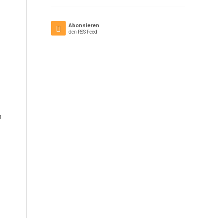
Abonnieren
den RSS Feed
n