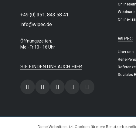
Onlinesem
Webinare
+49 (0) 351. 843 58 41
Online-Tra
info@wipec.de
WIPEC
Öffnungszeiten:
Mo - Fr 10 - 16 Uhr
Über uns
René Pens
SIE FINDEN UNS AUCH HIER
Referenz
Soziales 
© 2020 WiPeC - Kundengewinnung im Internet
Diese Website nutzt Cookies für mehr Benutzerfreundli