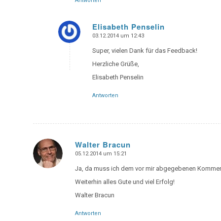
Antworten
Elisabeth Penselin
03.12.2014 um 12:43
says:
Super, vielen Dank für das Feedback!
Herzliche Grüße,
Elisabeth Penselin
Antworten
Walter Bracun
05.12.2014 um 15:21
says:
Ja, da muss ich dem vor mir abgegebenen Kommen
Weiterhin alles Gute und viel Erfolg!
Walter Bracun
Antworten