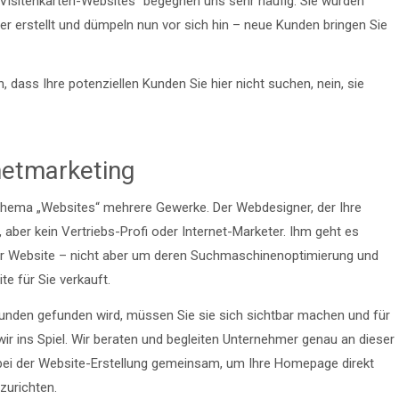
„Visitenkarten-Websites“ begegnen uns sehr häufig. Sie wurden
 erstellt und dümpeln nun vor sich hin – neue Kunden bringen Sie
n, dass Ihre potenziellen Kunden Sie hier nicht suchen, nein, sie
netmarketing
Thema „Websites“ mehrere Gewerke. Der Webdesigner, der Ihre
r, aber kein Vertriebs-Profi oder Internet-Marketer. Ihm geht es
hrer Website – nicht aber um deren Suchmaschinenoptimierung und
te für Sie verkauft.
Kunden gefunden wird, müssen Sie sie sich sichtbar machen und für
r ins Spiel. Wir beraten und begleiten Unternehmer genau an dieser
kt bei der Website-Erstellung gemeinsam, um Ihre Homepage direkt
zurichten.