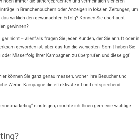
n noch immer die althergebrachten und vermeintlich sicheren
inträge in Branchenbüchern oder Anzeigen in lokalen Zeitungen, um
n das wirklich den gewünschten Erfolg? Können Sie überhaupt
nden gewinnen?
ar nicht – allenfalls fragen Sie jeden Kunden, der Sie anruft oder in
erksam geworden ist, aber das tun die wenigsten. Somit haben Sie
g oder Misserfolg Ihrer Kampagnen zu überprüfen und diese ggf.
 hier können Sie ganz genau messen, woher Ihre Besucher und
che Werbe-Kampagne die effektivste ist und entsprechend
ternetmarketing“ einsteigen, möchte ich Ihnen gern eine wichtige
ting?