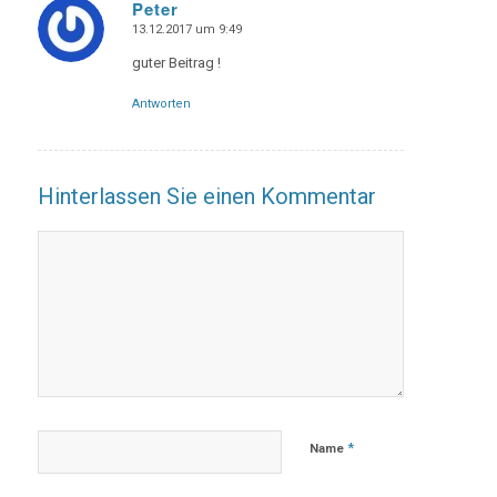
Peter
13.12.2017 um 9:49
says:
guter Beitrag !
Antworten
Hinterlassen Sie einen Kommentar
*
Name