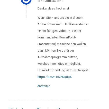
04.10.2018 um 18:10
says:
Danke, dass freut uns!
Wenn Sie – anders als in diesem
Artikel fokussiert – Ihr Kamerabild in
einem fertigen Video (z.B. einer
kommentierten PowerPoint-
Präsentation) mitschneiden wollen,
dann können Sie dafür ein
Aufnahmeprogramm nutzen,
welches Ihnen dies ermöglicht.
Unsere Empfehlung ist zum Beispiel
https://amzn.to/2Nqtip6
Antworten